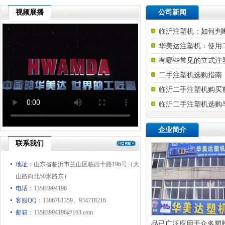
视频展播
公司新闻
临沂注塑机：如何判
华美达注塑机：使用
有哪些常见的立式注
二手注塑机选购指南
‌临沂二手注塑机购
‌临沂二手注塑机选购
企业简介
联系我们
地址
：山东省临沂市兰山区临西十路196号（大
山路向北50米路东）
电话
：13583994196
客服QQ
：1306781359、934718216
邮箱
：13583994196@163.com
品已广泛应用于众多塑