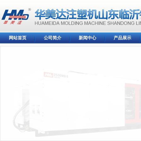
网站首页
公司简介
新闻中心
产品展示