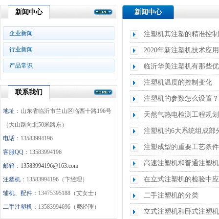
新闻中心
新闻中心
企业新闻
注塑机其注塑的精准控制
行业新闻
2020年新注塑机技术应用
产品常识
临沂华美注塑机有那些优
注塑机温度的控制变化
联系我们
注塑机的参数怎么设置？
地址
：山东省临沂市兰山区临西十路196号
天然气热电检测工程规划
（大山路向北50米路东）
注塑机的6大系统组成部
电话
：13583994196
注塑成型的重要工艺条件
客服QQ
：13583994196
高速注塑机和普通注塑机
邮箱
：
13583994196@163.com
在立式注塑机的检验中应
注塑机
：13583994196（卞经理）
辅机、配件
：13475395188（艾女士）
二手注塑机的分类
二手注塑机
：13583994696（窦经理）
立式注塑机和卧式注塑机